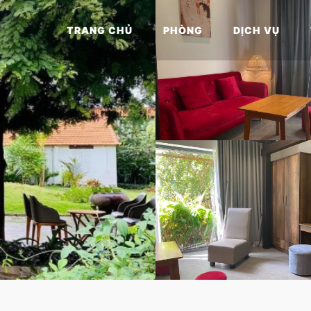
TRANG CHỦ
PHÒNG
DỊCH VỤ