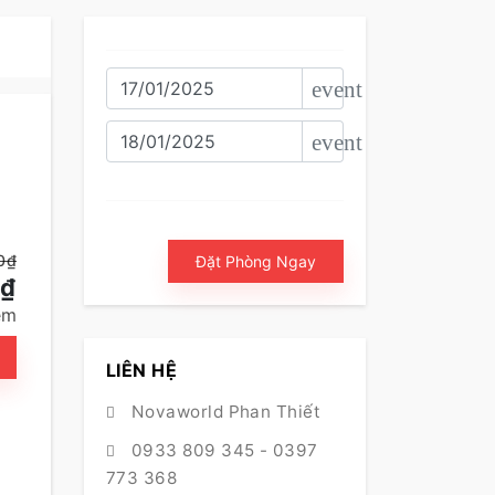
event
event
0₫
Đặt Phòng Ngay
0₫
êm
LIÊN HỆ
Novaworld Phan Thiết
0933 809 345
-
0397
773 368