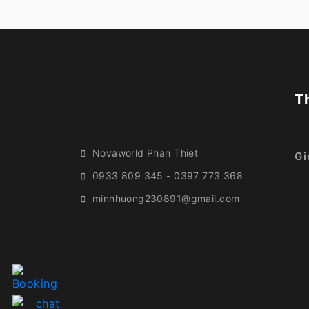
T
Novaworld Phan Thiet
Gi
0933 809 345 - 0397 773 368
minhhuong230891@gmail.com