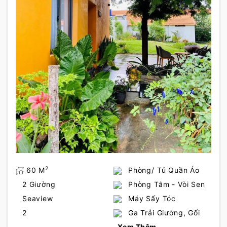
2
60 M
Phòng/ Tủ Quần Áo
2 Giường
Phòng Tắm - Vòi Sen
Seaview
Máy Sấy Tóc
2
Ga Trải Giường, Gối
Xem Thêm