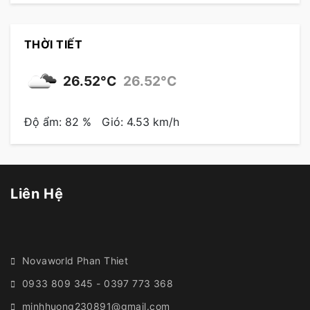
THỜI TIẾT
26.52°C
26.52°C
Độ ẩm: 82 %
Gió: 4.53 km/h
Liên Hệ
Novaworld Phan Thiet
0933 809 345 - 0397 773 368
minhhuong230891@gmail.com