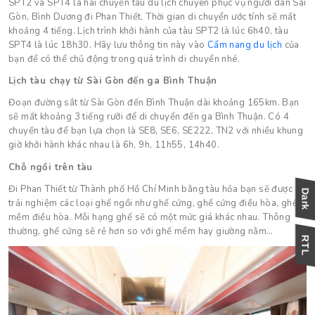
SPT2 và SPT4 là hai chuyến tàu du lịch chuyên phục vụ người dân Sài
Gòn, Bình Dương đi Phan Thiết. Thời gian di chuyển ước tính sẽ mất
khoảng 4 tiếng. Lịch trình khởi hành của tàu SPT2 là lúc 6h40, tàu
SPT4 là lúc 18h30. Hãy lưu thông tin này vào
Cẩm nang du lịch
của
bạn để có thể chủ động trong quá trình di chuyển nhé.
Lịch tàu chạy từ Sài Gòn đến ga Bình Thuận
Đoạn đường sắt từ Sài Gòn đến Bình Thuận dài khoảng 165km. Bạn
sẽ mất khoảng 3 tiếng rưỡi để di chuyển đến ga Bình Thuận. Có 4
chuyến tàu để bạn lựa chọn là SE8, SE6, SE222, TN2 với nhiều khung
giờ khởi hành khác nhau là 6h, 9h, 11h55, 14h40.
Chỗ ngồi trên tàu
Đi Phan Thiết từ Thành phố Hồ Chí Minh bằng tàu hỏa bạn sẽ được
trải nghiệm các loại ghế ngồi như ghế cứng, ghế cứng điều hòa, ghế
mềm điều hòa. Mỗi hạng ghế sẽ có một mức giá khác nhau. Thông
thường, ghế cứng sẽ rẻ hơn so với ghế mềm hay giường nằm…