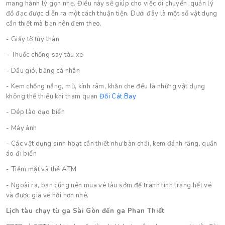
mang hành lý gọn nhẹ. Điều này sẽ giúp cho việc di chuyển, quản lý
đồ đạc được diễn ra một cách thuận tiện. Dưới đây là một số vật dụng
cần thiết mà bạn nên đem theo.
- Giấy tờ tùy thân
- Thuốc chống say tàu xe
- Dầu gió, băng cá nhân
- Kem chống nắng, mũ, kính râm, khăn che đều là những vật dụng
không thể thiếu khi tham quan
Đồi Cát Bay
- Dép lào dạo biển
- Máy ảnh
- Các vật dụng sinh hoạt cần thiết như bàn chải, kem đánh răng, quần
áo đi biển
- Tiềm mặt và thẻ ATM
- Ngoài ra, bạn cũng nên mua vé tàu sớm để tránh tình trạng hết vé
và được giá vé hời hơn nhé.
Lịch tàu chạy từ ga Sài Gòn đến ga Phan Thiết