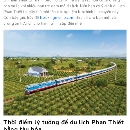
Đi Phan Thiết từ Thành phố Hồ Chí Minh bằng tàu hỏa có lẽ không
còn xa lạ với nhiều bạn trẻ đam mê du lịch. Nếu bạn có ý định du lịch
Phan Thiết thì hãy thử một lần trải nghiệm loại hình di chuyển này.
Còn bây giờ, hãy để
Bookingmuine.com
chia sẻ cho bạn một vài
thông tin hữu ích cho hành trình sắp đến nhé.
Thời điểm lý tưởng để du lịch Phan Thiết
bằng tàu hỏa