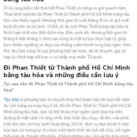
Vì là vùng biển nên thời tiết Phan Thiết có nắng và gió quanh năm.
Theo kinh nghiệm Đi Phan Thiết từ Thành phố Hồ Chí Minh bằng tàu
hỏa của nhiều người, khoảng thời gian từ cuối tháng 8 sẽ có gió mát,
buổi tối trời se se lạnh. Vì thế, đi du lịch Phan Thiết bằng tàu hỏa là
thích hợp nhất vào thời điểm này. Bên cạnh đó, khoảng thời gian từ
tháng 6 đến tháng 1 năm sau cũng là một sự lựa chọn hợp lý, giúp
bạn chiêm ngưỡng vẻ đẹp của những vườn thanh long bạt ngàn. Hơn
thế, tàu hỏa cũng là loại phương tiện an toàn, dễ di chuyển, giá cả
hợp lý, thích hợp để bạn vi vu khắp mọi miền Tổ quốc.
Đi Phan Thiết từ Thành phố Hồ Chí Minh
bằng tàu hỏa và những điều cần lưu ý
Tại sao nên Đi Phan Thiết từ Thành phố Hồ Chí Minh bằng tàu
hỏa?
Tàu hỏa
là phương tiện di chuyển thay thế hoàn hảo khi bạn đã chán
du lịch bằng xe máy hay ô tô. Khi Đi Phan Thiết từ Thành phố Hồ Chí
Minh bằng tàu hỏa, bạn có thể thoải mái ngắm cảnh đẹp hai bên
đường đi một cách rõ ràng nhất. Đặc biệt, tàu chạy rất êm, vừa phải,
trên tàu còn có máy lạnh hoạt động 24/24, dịch vụ đạt chuẩn 5 sao
hứa hẹn sẽ mang lại cho bạn một hành trình du lịch dễ chịu, rút ngắn
thời gian di chuyển rất nhiều. Không những vậy, giá vé tàu hỏa cũng