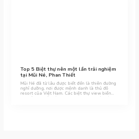
Top 5 Biệt thự nên một lần trải nghiệm
tại Mũi Né, Phan Thiết
Mũi Né đã từ lâu được biết đến là thiên đường
nghỉ dưỡng, nơi được mệnh danh là thủ đô
resort của Việt Nam. Các biệt thự view biển
nơi đây đã trở thành sự lựa chọn tin cậy và
tiện lợi của du khách khi đến với Mũi Né, thành
phố Phan Thiết nổi tiếng với những cồn cát
trắng tuyệt đẹp.