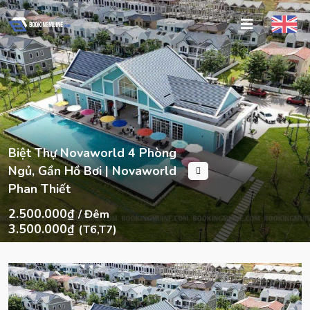
Biệt Thự Novaworld 4 Phòng
Ngủ, Gần Hồ Bơi | Novaworld
Phan Thiết
2.500.000₫
/ Đêm
3.500.000₫
(T6,T7)