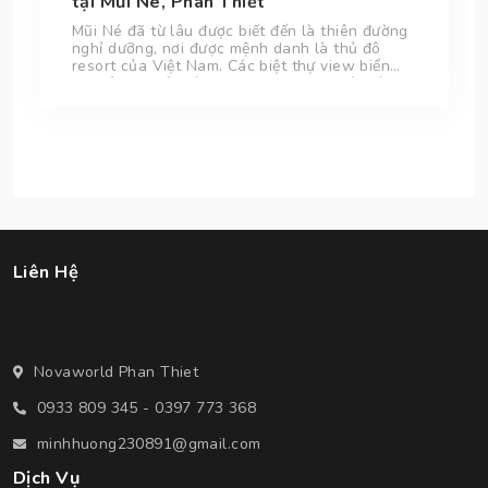
tại Mũi Né, Phan Thiết
Mũi Né đã từ lâu được biết đến là thiên đường
nghỉ dưỡng, nơi được mệnh danh là thủ đô
resort của Việt Nam. Các biệt thự view biển
nơi đây đã trở thành sự lựa chọn tin cậy và
tiện lợi của du khách khi đến với Mũi Né, thành
phố Phan Thiết nổi tiếng với những cồn cát
trắng tuyệt đẹp.
Liên Hệ
Novaworld Phan Thiet
0933 809 345 - 0397 773 368
minhhuong230891@gmail.com
Dịch Vụ