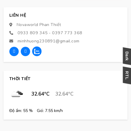
LIÊN HỆ
Novaworld Phan Thiết
0933 809 345
-
0397 773 368
minhhuong230891@gmail.com
THỜI TIẾT
32.64°C
32.64°C
Độ ẩm: 55 %
Gió: 7.55 km/h