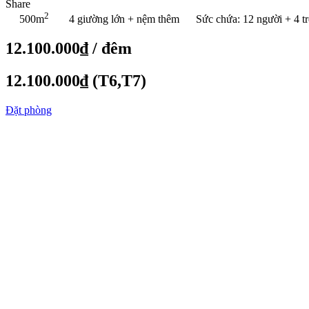
Share
2
500m
4 giường lớn + nệm thêm
Sức chứa: 12 người + 4 t
12.100.000₫
/ đêm
12.100.000₫
(T6,T7)
Đặt phòng