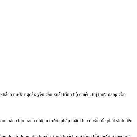
hách nước ngoài: yêu cầu xuất trình hộ chiếu, thị thực đang còn
 toàn chịu trách nhiệm trước pháp luật khi có vấn đề phát sinh liên
ỏng do sử dụng, di chuyển, Quý khách vui lòng bồi thường theo giá