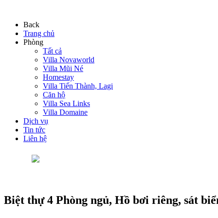
Back
Trang chủ
Phòng
Tất cả
Villa Novaworld
Villa Mũi Né
Homestay
Villa Tiến Thành, Lagi
Căn hộ
Villa Sea Links
Villa Domaine
Dịch vụ
Tin tức
Liên hệ
Biệt thự 4 Phòng ngủ, Hồ bơi riêng, sát bi