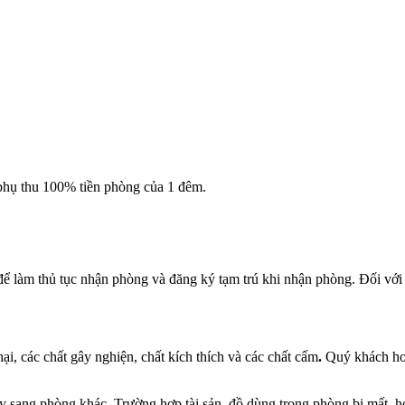
phụ thu 100% tiền phòng của 1 đêm.
ể làm thủ tục nhận phòng và đăng ký tạm trú khi nhận phòng. Đối với k
ại, các chất gây nghiện, chất kích thích và các chất cấm
.
Quý khách hoàn
y sang phòng khác. Trường hợp tài sản, đồ dùng trong phòng bị mất, h