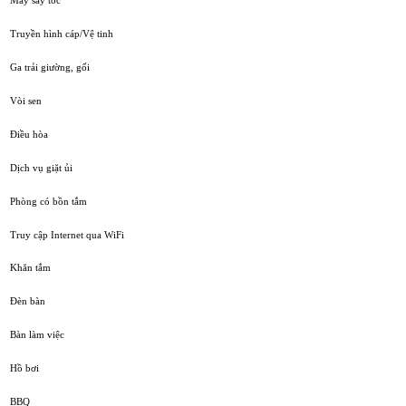
Truyền hình cáp/Vệ tinh
Ga trải giường, gối
Vòi sen
Điều hòa
Dịch vụ giặt ủi
Phòng có bồn tắm
Truy cập Internet qua WiFi
Khăn tắm
Đèn bàn
Bàn làm việc
Hồ bơi
BBQ