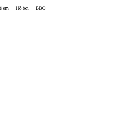
rẻ em
Hồ bơi
BBQ