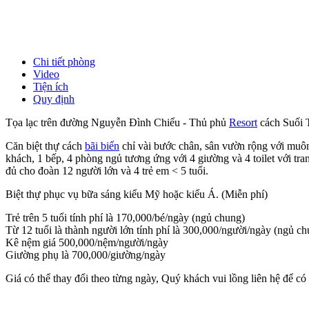
Chi tiết phòng
Video
Tiện ích
Quy định
Tọa lạc trên đường Nguyễn Đình Chiểu - Thủ phủ
Resort
cách Suối T
Căn biệt thự cách
bãi biển
chỉ vài bước chân, sân vườn rộng với muôn
khách, 1 bếp, 4 phòng ngủ tương ứng với 4 giường và 4 toilet với tr
đủ cho đoàn 12 người lớn và 4 trẻ em < 5 tuổi.
Biệt thự phục vụ bữa sáng kiểu Mỹ hoặc kiểu Á. (Miễn phí)
Trẻ trên 5 tuổi tính phí là 170,000/bé/ngày (ngủ chung)
Từ 12 tuổi là thành người lớn tính phí là 300,000/người/ngày (ngủ c
Kê nệm giá 500,000/nệm/người/ngày
Giường phụ là 700,000/giường/ngày
Giá có thể thay đổi theo từng ngày, Quý khách vui lồng liên hệ để có g