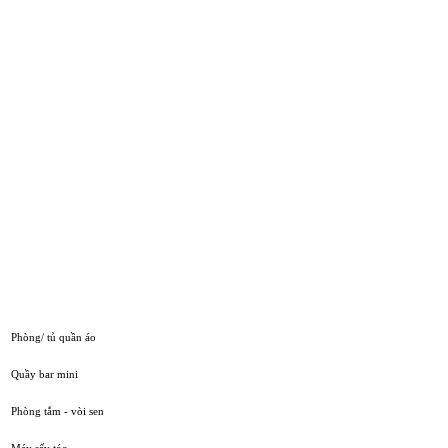
Phòng/ tủ quần áo
Quầy bar mini
Phòng tắm - vòi sen
Máy sấy tóc