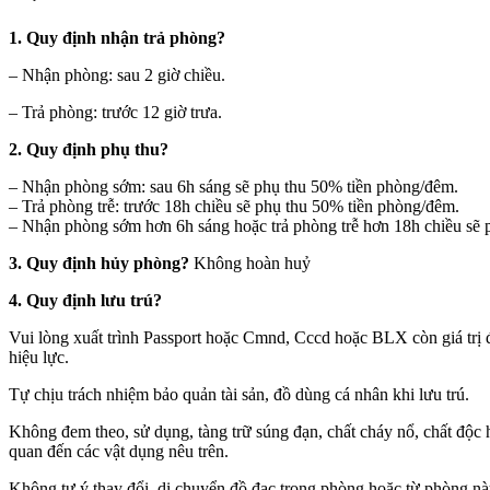
1. Quy định nhận trả phòng?
– Nhận phòng: sau 2 giờ chiều.
– Trả phòng: trước 12 giờ trưa.
2. Quy định phụ thu?
– Nhận phòng sớm: sau 6h sáng sẽ phụ thu 50% tiền phòng/đêm.
– Trả phòng trễ: trước 18h chiều sẽ phụ thu 50% tiền phòng/đêm.
– Nhận phòng sớm hơn 6h sáng hoặc trả phòng trễ hơn 18h chiều sẽ 
3. Quy định hủy phòng?
Không hoàn huỷ
4. Quy định lưu trú?
Vui lòng xuất trình Passport hoặc Cmnd, Cccd hoặc BLX còn giá trị đ
hiệu lực.
Tự chịu trách nhiệm bảo quản tài sản, đồ dùng cá nhân khi lưu trú.
Không đem theo, sử dụng, tàng trữ súng đạn, chất cháy nổ, chất độc h
quan đến các vật dụng nêu trên.
Không tự ý thay đổi, di chuyển đồ đạc trong phòng hoặc từ phòng nà