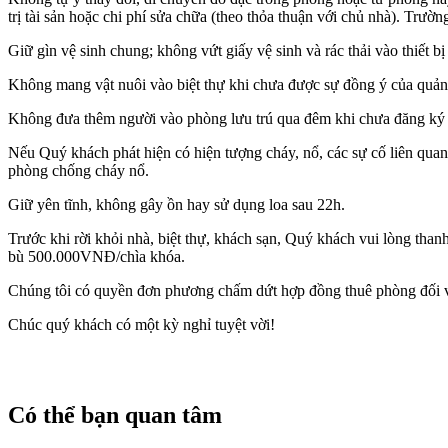
trị tài sản hoặc chi phí sửa chữa (theo thỏa thuận với chủ nhà). Trườ
Giữ gìn vệ sinh chung; không vứt giấy vệ sinh và rác thải vào thiết 
Không mang vật nuôi vào biệt thự khi chưa được sự đồng ý của quản g
Không đưa thêm người vào phòng lưu trú qua đêm khi chưa đăng ký t
Nếu Quý khách phát hiện có hiện tượng cháy, nổ, các sự cố liên quan
phòng chống cháy nổ.
Giữ yên tĩnh, không gây ồn hay sử dụng loa sau 22h.
Trước khi rời khỏi nhà, biệt thự, khách sạn, Quý khách vui lòng than
bù 500.000VNĐ/chìa khóa.
Chúng tôi có quyền đơn phương chấm dứt hợp đồng thuê phòng đối v
Chúc quý khách có một kỳ nghỉ tuyệt vời!
Có thể bạn quan tâm