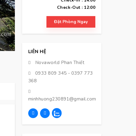
Check-In : 14:00
Check-Out : 12:00
Đặt Phòng Ngay
LIÊN HỆ
Novaworld Phan Thiết
0933 809 345
-
0397 773
368
minhhuong230891@gmail.com