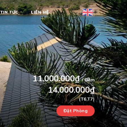
TIN TỨC
LIÊN HỆ
11.000.000₫
/ Đêm
14.000.000₫
(T6,T7)
Đặt Phòng