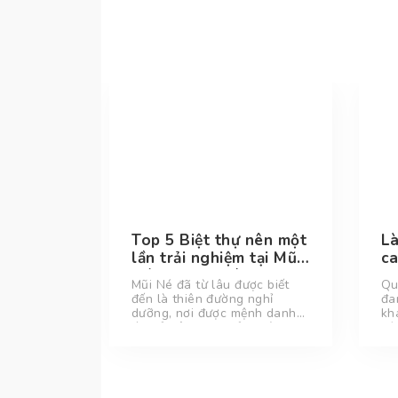
quán
Top 5 Biệt thự nên một
L
làng
lần trải nghiệm tại Mũi
ca
Né, Phan Thiết
mậ
quán cafe
Mũi Né đã từ lâu được biết
Qu
ph
ực chill
đến là thiên đường nghỉ
đa
Mũi Né.
dưỡng, nơi được mệnh danh
kh
m trọn
là thủ đô resort của Việt
vớ
, có thể
Nam. Các biệt thự view biển
lò
ng những
nơi đây đã trở thành sự lựa
kh
hìn đẹp
chọn tin cậy và tiện lợi của du
cl
khách khi đến với Mũi Né,