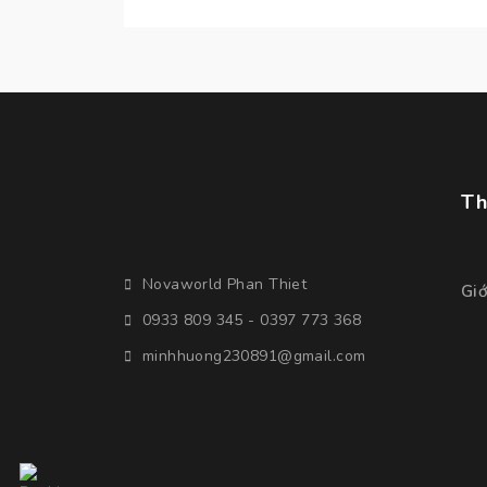
thành phố Phan Thiết nổi
tiếng với những cồn cát trắng
tuyệt đẹp.
Th
Novaworld Phan Thiet
Giớ
0933 809 345 - 0397 773 368
minhhuong230891@gmail.com