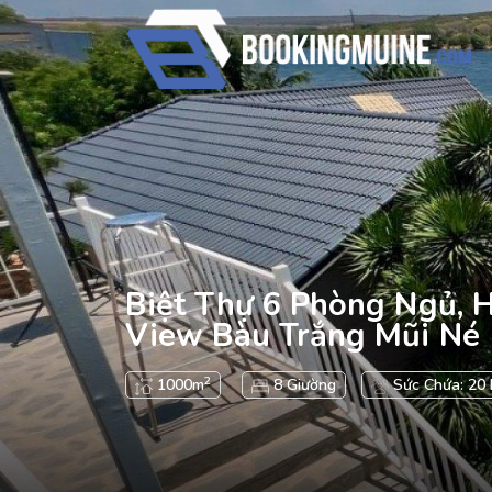
Biệt Thự 6 Phòng Ngủ, 
View Bàu Trắng Mũi Né
2
1000m
8 Giường
Sức Chứa: 20 