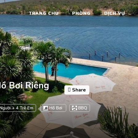
TRANG CHỦ
PHÒNG
DỊCH VỤ
Hồ Bơi Riêng
Share
Người + 4 Trẻ Em
Hồ Bơi
BBQ