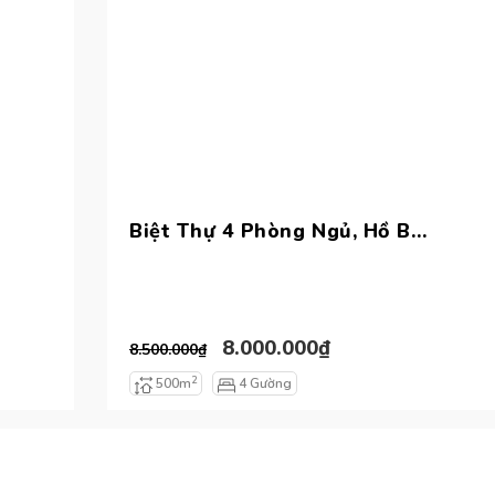
Biệt Thự 4 Phòng Ngủ, Hồ Bơi Riêng, Sát Biển | Tiến Thành, Novaworld Phan Thiết
8.000.000₫
8.500.000₫
2
500m
4 Gường