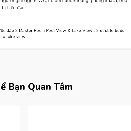
 ngủ (8 giường), 6 WC, hồ bơi nước khoáng, phòng khách, bếp
 bị hiện đại.
độc đáo
2 Master Room Pool View & Lake View : 2 double beds
ma lake view
hể Bạn Quan Tâm