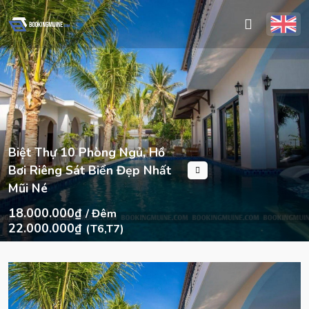
Biệt Thự 10 Phòng Ngủ, Hồ
Bơi Riêng Sát Biển Đẹp Nhất
Mũi Né
18.000.000₫
/ Đêm
22.000.000₫
(T6,T7)