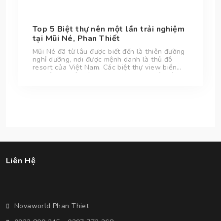
Top 5 Biệt thự nên một lần trải nghiệm
tại Mũi Né, Phan Thiết
Mũi Né đã từ lâu được biết đến là thiên đường
nghỉ dưỡng, nơi được mệnh danh là thủ đô
resort của Việt Nam. Các biệt thự view biển
nơi đây đã trở thành sự lựa chọn tin cậy và
tiện lợi của du khách khi đến với Mũi Né, thành
phố Phan Thiết nổi tiếng với những cồn cát
trắng tuyệt đẹp.
Liên Hệ
Novaworld Phan Thiet