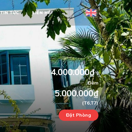
TIN TỨC
LIÊN HỆ
4.000.000₫
/
Đêm
5.000.000₫
(T6,T7)
Đặt Phòng