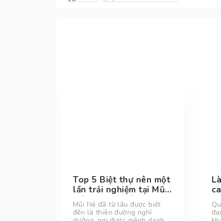
quán
Top 5 Biệt thự nên một
L
làng
lần trải nghiệm tại Mũi
ca
Né, Phan Thiết
mậ
quán cafe
Mũi Né đã từ lâu được biết
Qu
ph
ực chill
đến là thiên đường nghỉ
đa
Mũi Né.
dưỡng, nơi được mệnh danh
kh