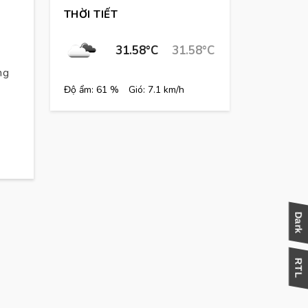
THỜI TIẾT
31.58°C
31.58°C
ng
Độ ẩm: 61 %
Gió: 7.1 km/h