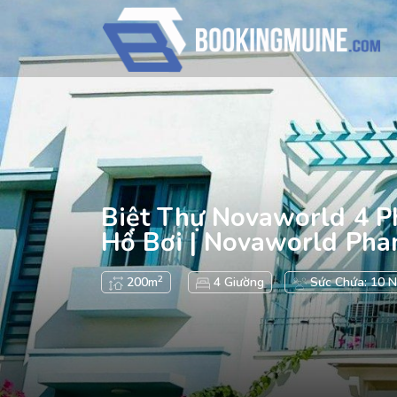
Biệt Thự Novaworld 4 P
Hồ Bơi | Novaworld Pha
2
200m
4 Giường
Sức Chứa: 10 N