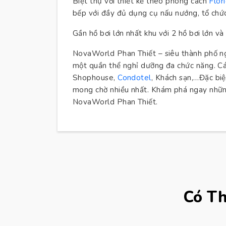
Biệt thự với thiết kế theo phong cách
Flor
bếp với đầy đủ dụng cụ nấu nướng, tổ chức t
Gần hồ bơi lớn nhất khu với 2 hồ bơi lớn và
NovaWorld Phan Thiết – siêu thành phố n
một quần thể nghỉ dưỡng đa chức năng. C
Shophouse,
Condotel
, Khách sạn,…Đặc bi
mong chờ nhiều nhất. Khám phá ngay những
NovaWorld Phan Thiết.
Có T