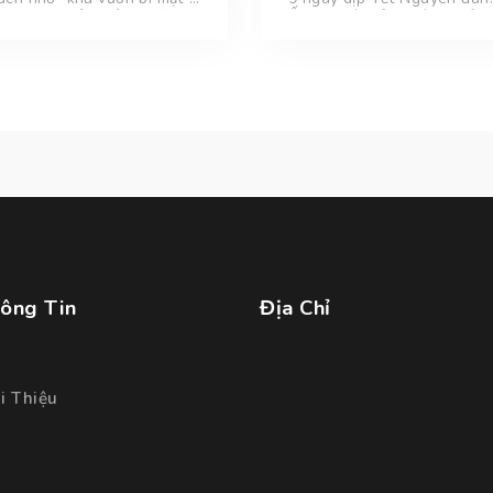
i đa dạng cây trồng giữa
Ất Tỵ, toàn tỉnh đón khoản
ng
phố Biển Phan Thiết
để
220.000 lượt khách, tăng
ách đến chụp ảnh, quay
10% so với tết cổ truyền n
ip "sống ảo".
ngoái, doanh thu từ hoạt
động du lịch ước đạt 360 tỷ
đồng.
ông Tin
Địa Chỉ
i Thiệu