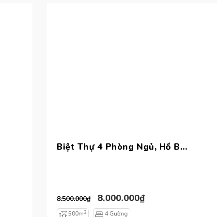
Biệt Thự 4 Phòng Ngủ, Hồ Bơi Riêng, Sát Biển | Tiến Thành, Novaworld Phan Thiết
8.000.000₫
8.500.000₫
2
500m
4 Gường