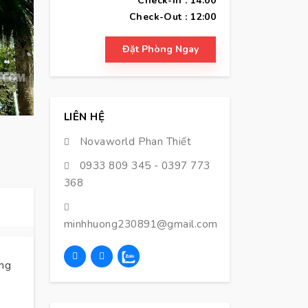
Check-In : 14:00
Check-Out : 12:00
Đặt Phòng Ngay
LIÊN HỆ
Novaworld Phan Thiết
0933 809 345
-
0397 773
368
minhhuong230891@gmail.com
ng