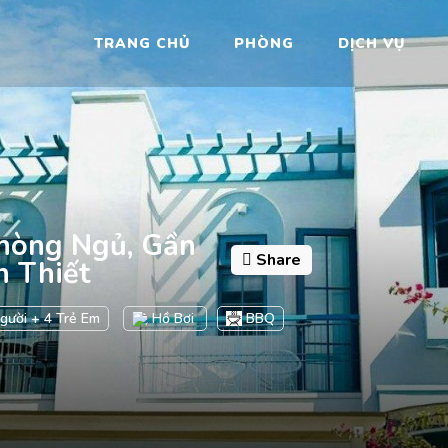
TRANG CHỦ
PHÒNG
DỊCH VỤ
hòng Ngủ, Gần
Share
n Thiết
gười + 4 Trẻ Em
Hồ Bơi
BBQ