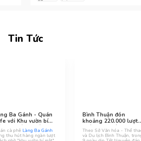
Tin Tức
àng Ba Gánh - Quán
Bình Thuận đón
fe với Khu vườn bí
khoảng 220.000 lượt
t giữa lòng thành
khách dịp Tết
án cà phê
Làng Ba Gánh
Theo Sở Văn hóa - Thể tha
ố Biển Phan Thiết
ng thu hút hàng ngàn lượt
và Du lịch Bình Thuận, tron
ách nhờ "khu vườn bí mật"
9 ngày dịp Tết Nguyên đán